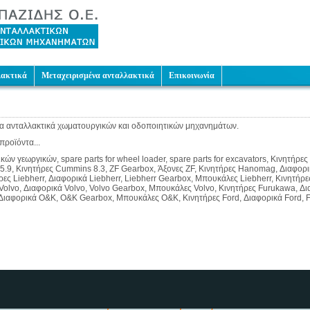
λακτικά
Μεταχειρισμένα ανταλλακτικά
Επικοινωνία
α ανταλλακτικά χωματουργικών και οδοποιητικών μηχανημάτων.
προϊόντα...
ν γεωργικών, spare parts for wheel loader, spare parts for excavators, Κινητήρ
 5.9, Κινητήρες Cummins 8.3, ZF Gearbox, Άξονες ZF, Κινητήρες Hanomag, Διαφ
ς Liebherr, Διαφορικά Liebherr, Liebherr Gearbox, Μπουκάλες Liebherr, Κινητή
olvo, Διαφορικά Volvo, Volvo Gearbox, Μπουκάλες Volvo, Κινητήρες Furukawa, Δ
Διαφορικά O&K, O&K Gearbox, Μπουκάλες O&K, Κινητήρες Ford, Διαφορικά Ford, 