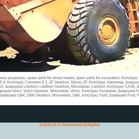
ν γεωργικών, spare parts for wheel loader, spare parts for excavators, Κινητήρ
 5.9, Κινητήρες Cummins 8.3, ZF Gearbox, Άξονες ZF, Κινητήρες Hanomag, Διαφ
r, Διαφορικά Liebherr, Liebherr Gearbox, Μπουκάλες Liebherr, Κινητήρες CASE,
φορικά Volvo, Volvo Gearbox, Μπουκάλες Volvo, Κινητήρες Furukawa, Διαφορικά 
Διαφορικά O&K, O&K Gearbox, Μπουκάλες O&K, Κινητήρες Ford, Διαφορικά Ford, 
Ασφάλεια & Προσωπικά Δεδομένα