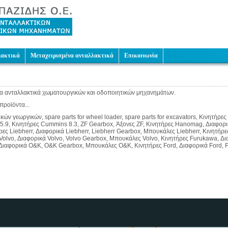
λακτικά
Μεταχειρισμένα ανταλλακτικά
Επικοινωνία
α ανταλλακτικά χωματουργικών και οδοποιητικών μηχανημάτων.
προϊόντα...
ν γεωργικών, spare parts for wheel loader, spare parts for excavators, Κινητήρ
 5.9, Κινητήρες Cummins 8.3, ZF Gearbox, Άξονες ZF, Κινητήρες Hanomag, Διαφ
ς Liebherr, Διαφορικά Liebherr, Liebherr Gearbox, Μπουκάλες Liebherr, Κινητή
olvo, Διαφορικά Volvo, Volvo Gearbox, Μπουκάλες Volvo, Κινητήρες Furukawa, Δ
Διαφορικά O&K, O&K Gearbox, Μπουκάλες O&K, Κινητήρες Ford, Διαφορικά Ford, 