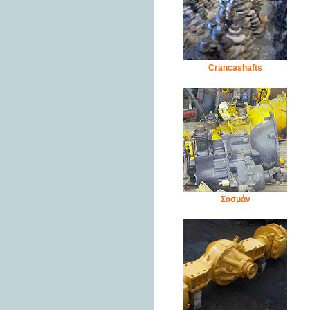
Crancashafts
Σασμάν