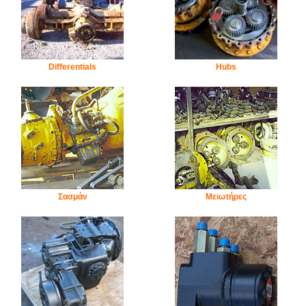
Differentials
Hubs
Σασμάν
Μειωτήρες