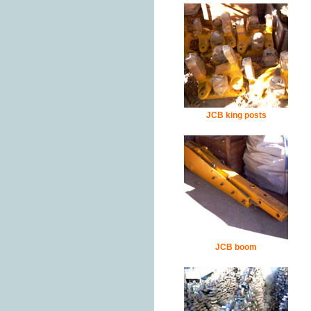
JCB king posts
JCB boom