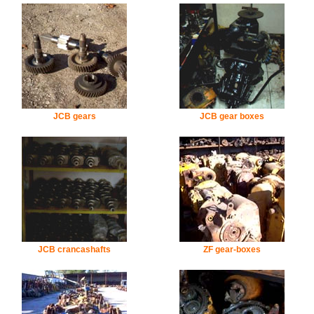
JCB gears
JCB gear boxes
JCB crancashafts
ZF gear-boxes