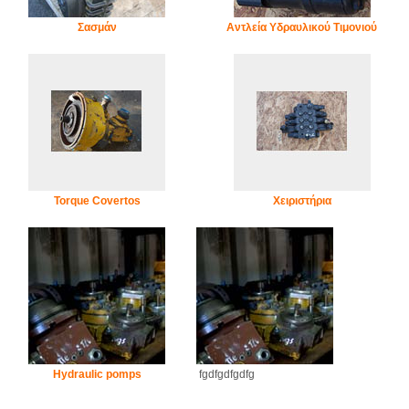
Σασμάν
Αντλεία Υδραυλικού Τιμονιού
Torque Covertos
Χειριστήρια
Hydraulic pomps
fgdfgdfgdfg