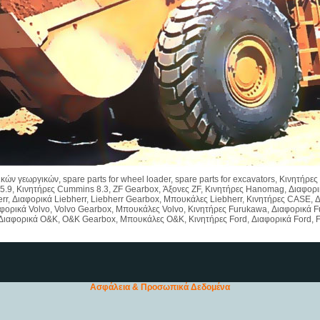
ν γεωργικών, spare parts for wheel loader, spare parts for excavators, Κινητήρ
 5.9, Κινητήρες Cummins 8.3, ZF Gearbox, Άξονες ZF, Κινητήρες Hanomag, Διαφ
r, Διαφορικά Liebherr, Liebherr Gearbox, Μπουκάλες Liebherr, Κινητήρες CASE,
φορικά Volvo, Volvo Gearbox, Μπουκάλες Volvo, Κινητήρες Furukawa, Διαφορικά 
Διαφορικά O&K, O&K Gearbox, Μπουκάλες O&K, Κινητήρες Ford, Διαφορικά Ford, 
Ασφάλεια & Προσωπικά Δεδομένα