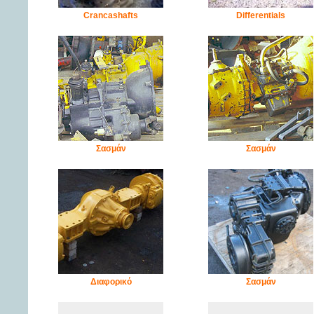
Crancashafts
Differentials
Σασμάν
Σασμάν
Διαφορικό
Σασμάν