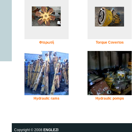
Φτερωτή
Torque Covertos
Hydraulic rams
Hydraulic pomps
Copyright © 2008
ENGLEZI