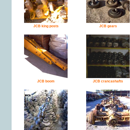
JCB king posts
JCB gears
JCB boom
JCB crancashafts