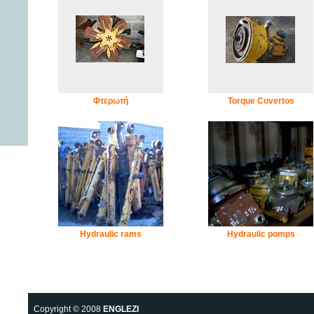
Φτερωτή
Torque Covertos
Hydraulic rams
Hydraulic pomps
Copyright © 2008
ENGLEZI