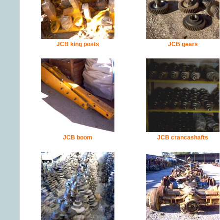
JCB king posts
JCB gears
JCB boom
JCB crancashafts