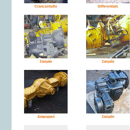
Crancashafts
Differentials
Σασμάν
Σασμάν
Διαφορικό
Σασμάν